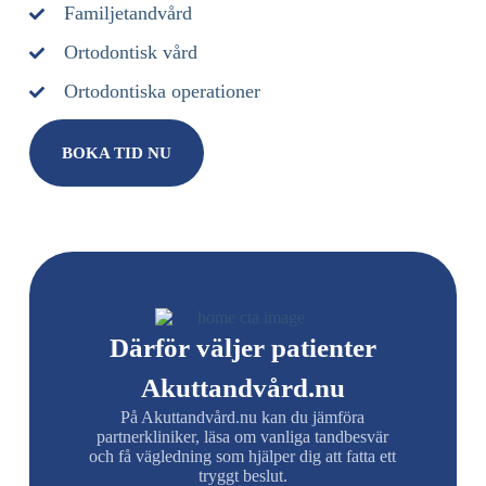
Familjetandvård
Ortodontisk vård
Ortodontiska operationer
BOKA TID NU
Därför väljer patienter
Akuttandvård.nu
På Akuttandvård.nu kan du jämföra
partnerkliniker, läsa om vanliga tandbesvär
och få vägledning som hjälper dig att fatta ett
tryggt beslut.